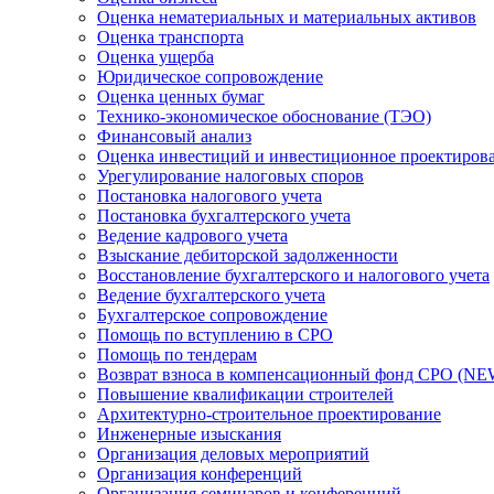
Оценка нематериальных и материальных активов
Оценка транспорта
Оценка ущерба
Юридическое сопровождение
Оценка ценных бумаг
Технико-экономическое обоснование (ТЭО)
Финансовый анализ
Оценка инвестиций и инвестиционное проектиров
Урегулирование налоговых споров
Постановка налогового учета
Постановка бухгалтерского учета
Ведение кадрового учета
Взыскание дебиторской задолженности
Восстановление бухгалтерского и налогового учета
Ведение бухгалтерского учета
Бухгалтерское сопровождение
Помощь по вступлению в СРО
Помощь по тендерам
Возврат взноса в компенсационный фонд СРО (NE
Повышение квалификации строителей
Архитектурно-строительное проектирование
Инженерные изыскания
Организация деловых мероприятий
Организация конференций
Организация семинаров и конференций