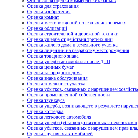
Финансовая оценка коммерческих банков
Оценка для страхования
Оценка изобретения
Оценка комнат
Оценка месторождений полезных ископаемых
Оценка облигаций
Оценка строительной и дорожной техники
Оценка ущерба от действия третьих лиц
Оценка жилого дома и земельного участка
Оценка лицензий на разработку месторождения
Оценка товарного знака
Оценка ущерба автомобиля после ДТП
Оценка ценных бумаг
Оценка загородного дома
Оценка знака обслуживания
Оценка земельного участка
Оценка убытков, связанных с нарушением хозяйств
Оценка промышленной собственности
Оценка таунхауса
Оценка ущерба, возникающего в результате наруш
Оценка коттеджа
Оценка легкового автомобиля
Оценка ущерба (убытков), связанных с переносом 
Оценка убытков, связанных с нарушением прав в
Оценка грузовых автомобилей