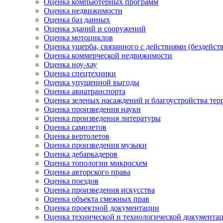
Оценка компьютерных программ
Оценка недвижимости
Оценка баз данных
Оценка зданий и сооружений
Оценка мотоциклов
Оценка ущерба, связанного с действиями (бездейс
Оценка коммерческой недвижимости
Оценка ноу-хау
Оценка спецтехники
Оценка упущенной выгоды
Оценка авиатранспорта
Оценка зеленых насаждений и благоустройства тер
Оценка произведения науки
Оценка произведения литературы
Оценка самолетов
Оценка вертолетов
Оценка произведения музыки
Оценка дебаркадеров
Оценка топологии микросхем
Оценка авторского права
Оценка поездов
Оценка произведения искусства
Оценка объекта смежных прав
Оценка проектной документации
Оценка технической и технологической документа