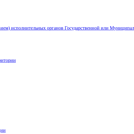
твием) исполнительных органов Государственной или Муниципа
ритории
ции