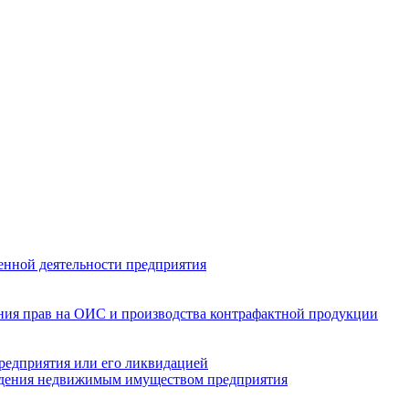
енной деятельности предприятия
ения прав на ОИС и производства контрафактной продукции
предприятия или его ликвидацией
ладения недвижимым имуществом предприятия