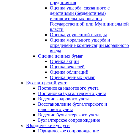
предприятия
Оценка ущерба, связанного с
действиями (бездействием)
исполнительных органов
Государственной или Муниципальной
власти
Оценка упущенной выгоды
Оценка морального ущерба и
определение компенсации морального
вреда
Оценка ценных бумаг
Оценка акций
Оценка векселей
Оценка облигаций
Оценка ценных бумаг
Бухгалтерский учет
Постановка налогового учета
Постановка бухгалтерского учета
Ведение кадрового учета
Восстановление бухгалтерского и
налогового учета
Ведение бухгалтерского учета
Бухгалтерское сопровождение
Юридические услуги
Юридическое сопровождение