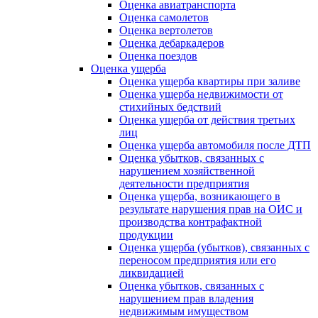
Оценка авиатранспорта
Оценка самолетов
Оценка вертолетов
Оценка дебаркадеров
Оценка поездов
Оценка ущерба
Оценка ущерба квартиры при заливе
Оценка ущерба недвижимости от
стихийных бедствий
Оценка ущерба от действия третьих
лиц
Оценка ущерба автомобиля после ДТП
Оценка убытков, связанных с
нарушением хозяйственной
деятельности предприятия
Оценка ущерба, возникающего в
результате нарушения прав на ОИС и
производства контрафактной
продукции
Оценка ущерба (убытков), связанных с
переносом предприятия или его
ликвидацией
Оценка убытков, связанных с
нарушением прав владения
недвижимым имуществом