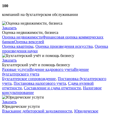
100
компаний на бухгалтерском обслуживании
Заказать
Оценка недвижимости, бизнеса
Оценка недвижимости
Финансовая оценка коммерческих
банков
Оценка векселей
Оценка квартиры
,
Оценка произведения искусства
,
Оценка
произведения науки
Заказать
Бухгалтерский учёт и помощь бизнесу
Разовые услуги
Ведение кадрового учета
Ведение
бухгалтерского учета
Бухгалтерское сопровождение
,
Постановка бухгалтерского
учета
,
Постановка налогового учета
,
Сдача нулевой
отчетности
,
Составление и сдача отчетности
,
Налоговое
консультирование
Заказать
Юридические услуги
Взыскание дебиторской задолженности
,
Юридическое