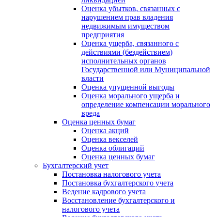
Оценка убытков, связанных с
нарушением прав владения
недвижимым имуществом
предприятия
Оценка ущерба, связанного с
действиями (бездействием)
исполнительных органов
Государственной или Муниципальной
власти
Оценка упущенной выгоды
Оценка морального ущерба и
определение компенсации морального
вреда
Оценка ценных бумаг
Оценка акций
Оценка векселей
Оценка облигаций
Оценка ценных бумаг
Бухгалтерский учет
Постановка налогового учета
Постановка бухгалтерского учета
Ведение кадрового учета
Восстановление бухгалтерского и
налогового учета