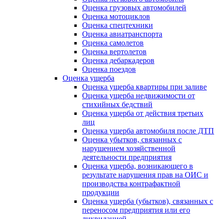
Оценка грузовых автомобилей
Оценка мотоциклов
Оценка спецтехники
Оценка авиатранспорта
Оценка самолетов
Оценка вертолетов
Оценка дебаркадеров
Оценка поездов
Оценка ущерба
Оценка ущерба квартиры при заливе
Оценка ущерба недвижимости от
стихийных бедствий
Оценка ущерба от действия третьих
лиц
Оценка ущерба автомобиля после ДТП
Оценка убытков, связанных с
нарушением хозяйственной
деятельности предприятия
Оценка ущерба, возникающего в
результате нарушения прав на ОИС и
производства контрафактной
продукции
Оценка ущерба (убытков), связанных с
переносом предприятия или его
ликвидацией