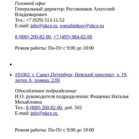
Головной офис
Генеральный директор: Рогожников Анатолий
Владимирович
Тел.: +7 (929) 513-11-52
E-mail:
info@nkce.ru
,
rogozhnikov@nkce.ru
8 (800) 200-82-90
,
+7 (495) 984-82-90
Режим работы: Пн-Пт с 9:00 до 18:00
191002, г. Санкт-Петербург, Невский проспект, д. 19,
литер А, помещ. 22Н
Обособленное подразделение
И.О. руководителя подразделения: Фищенко Наталья
Михайловна
Тел.:
8 (800) 200-82-90
, доб. 502
E-mail:
info@nkce.ru
Режим работы: Пн-Пт с 9:00 до 18:00