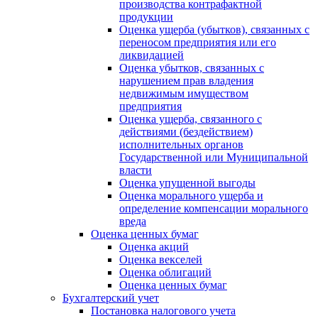
производства контрафактной
продукции
Оценка ущерба (убытков), связанных с
переносом предприятия или его
ликвидацией
Оценка убытков, связанных с
нарушением прав владения
недвижимым имуществом
предприятия
Оценка ущерба, связанного с
действиями (бездействием)
исполнительных органов
Государственной или Муниципальной
власти
Оценка упущенной выгоды
Оценка морального ущерба и
определение компенсации морального
вреда
Оценка ценных бумаг
Оценка акций
Оценка векселей
Оценка облигаций
Оценка ценных бумаг
Бухгалтерский учет
Постановка налогового учета