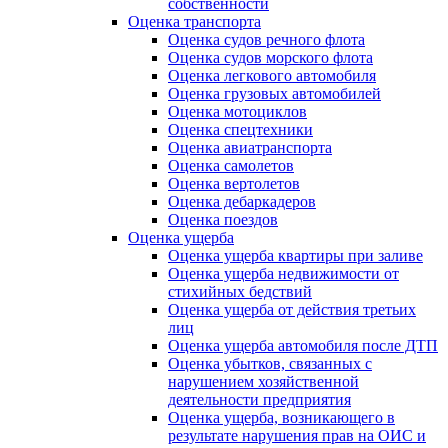
собственности
Оценка транспорта
Оценка судов речного флота
Оценка судов морского флота
Оценка легкового автомобиля
Оценка грузовых автомобилей
Оценка мотоциклов
Оценка спецтехники
Оценка авиатранспорта
Оценка самолетов
Оценка вертолетов
Оценка дебаркадеров
Оценка поездов
Оценка ущерба
Оценка ущерба квартиры при заливе
Оценка ущерба недвижимости от
стихийных бедствий
Оценка ущерба от действия третьих
лиц
Оценка ущерба автомобиля после ДТП
Оценка убытков, связанных с
нарушением хозяйственной
деятельности предприятия
Оценка ущерба, возникающего в
результате нарушения прав на ОИС и