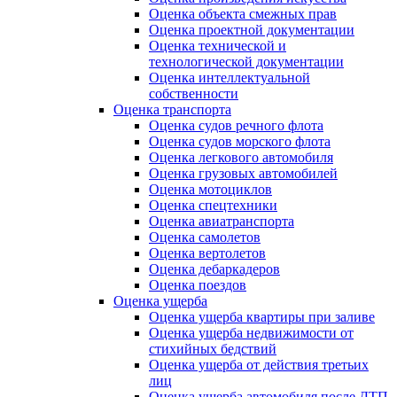
Оценка объекта смежных прав
Оценка проектной документации
Оценка технической и
технологической документации
Оценка интеллектуальной
собственности
Оценка транспорта
Оценка судов речного флота
Оценка судов морского флота
Оценка легкового автомобиля
Оценка грузовых автомобилей
Оценка мотоциклов
Оценка спецтехники
Оценка авиатранспорта
Оценка самолетов
Оценка вертолетов
Оценка дебаркадеров
Оценка поездов
Оценка ущерба
Оценка ущерба квартиры при заливе
Оценка ущерба недвижимости от
стихийных бедствий
Оценка ущерба от действия третьих
лиц
Оценка ущерба автомобиля после ДТП