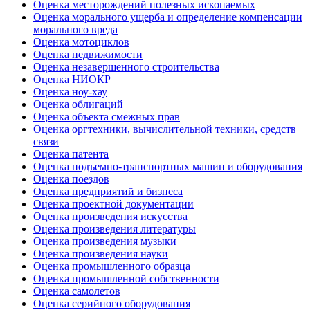
Оценка месторождений полезных ископаемых
Оценка морального ущерба и определение компенсации
морального вреда
Оценка мотоциклов
Оценка недвижимости
Оценка незавершенного строительства
Оценка НИОКР
Оценка ноу-хау
Оценка облигаций
Оценка объекта смежных прав
Оценка оргтехники, вычислительной техники, средств
связи
Оценка патента
Оценка подъемно-транспортных машин и оборудования
Оценка поездов
Оценка предприятий и бизнеса
Оценка проектной документации
Оценка произведения искусства
Оценка произведения литературы
Оценка произведения музыки
Оценка произведения науки
Оценка промышленного образца
Оценка промышленной собственности
Оценка самолетов
Оценка серийного оборудования