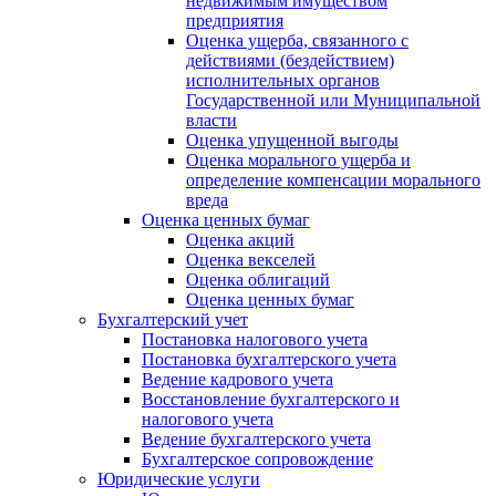
недвижимым имуществом
предприятия
Оценка ущерба, связанного с
действиями (бездействием)
исполнительных органов
Государственной или Муниципальной
власти
Оценка упущенной выгоды
Оценка морального ущерба и
определение компенсации морального
вреда
Оценка ценных бумаг
Оценка акций
Оценка векселей
Оценка облигаций
Оценка ценных бумаг
Бухгалтерский учет
Постановка налогового учета
Постановка бухгалтерского учета
Ведение кадрового учета
Восстановление бухгалтерского и
налогового учета
Ведение бухгалтерского учета
Бухгалтерское сопровождение
Юридические услуги