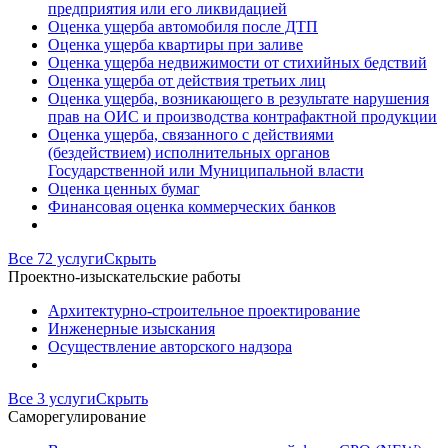
предприятия или его ликвидацией
Оценка ущерба автомобиля после ДТП
Оценка ущерба квартиры при заливе
Оценка ущерба недвижимости от стихийных бедствий
Оценка ущерба от действия третьих лиц
Оценка ущерба, возникающего в результате нарушения
прав на ОИС и производства контрафактной продукции
Оценка ущерба, связанного с действиями
(бездействием) исполнительных органов
Государственной или Муниципальной власти
Оценка ценных бумаг
Финансовая оценка коммерческих банков
Все 72 услуги
Скрыть
Проектно-изыскательские работы
Архитектурно-строительное проектирование
Инженерные изыскания
Осуществление авторского надзора
Все 3 услуги
Скрыть
Саморегулирование