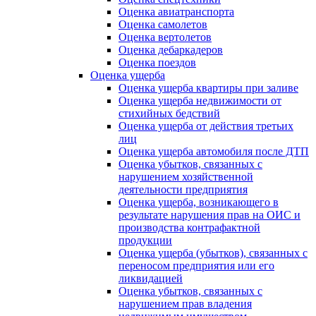
Оценка авиатранспорта
Оценка самолетов
Оценка вертолетов
Оценка дебаркадеров
Оценка поездов
Оценка ущерба
Оценка ущерба квартиры при заливе
Оценка ущерба недвижимости от
стихийных бедствий
Оценка ущерба от действия третьих
лиц
Оценка ущерба автомобиля после ДТП
Оценка убытков, связанных с
нарушением хозяйственной
деятельности предприятия
Оценка ущерба, возникающего в
результате нарушения прав на ОИС и
производства контрафактной
продукции
Оценка ущерба (убытков), связанных с
переносом предприятия или его
ликвидацией
Оценка убытков, связанных с
нарушением прав владения