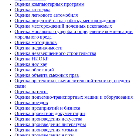
Оценка компьютерных программ
Оценка коттеджа
Оценка легкового автомобиля
Оценка лицензий на разработку месторождения
Оценка месторождений полезных ископаемых
Оценка морального ущерба и определение компенсации
морального вреда
Оценка мотоциклов
Оценка недвижимости
Оценка незавершенного строительства
Оценка НИОКР
Оценка ноу-хау
Оценка облигаций
Оценка объекта смежных прав
Оценка оргтехники, вычислительной техники, средств
связи
Оценка патента
Оценка подъемно-транспортных машин и оборудования
Оценка поездов
Оценка предприятий и бизнеса
Оценка проектной документации
Оценка произведения искусства
Оценка произведения литературы
Оценка произведения музыки
Оценка произведения науки