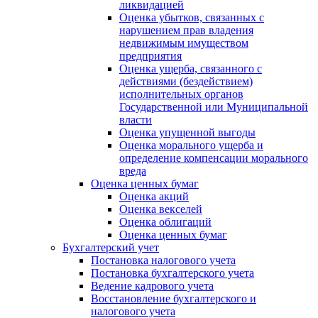
ликвидацией
Оценка убытков, связанных с
нарушением прав владения
недвижимым имуществом
предприятия
Оценка ущерба, связанного с
действиями (бездействием)
исполнительных органов
Государственной или Муниципальной
власти
Оценка упущенной выгоды
Оценка морального ущерба и
определение компенсации морального
вреда
Оценка ценных бумаг
Оценка акций
Оценка векселей
Оценка облигаций
Оценка ценных бумаг
Бухгалтерский учет
Постановка налогового учета
Постановка бухгалтерского учета
Ведение кадрового учета
Восстановление бухгалтерского и
налогового учета