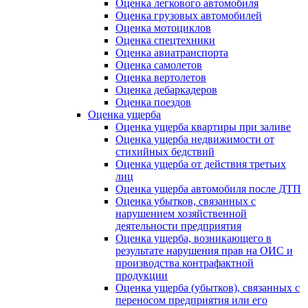
Оценка легкового автомобиля
Оценка грузовых автомобилей
Оценка мотоциклов
Оценка спецтехники
Оценка авиатранспорта
Оценка самолетов
Оценка вертолетов
Оценка дебаркадеров
Оценка поездов
Оценка ущерба
Оценка ущерба квартиры при заливе
Оценка ущерба недвижимости от
стихийных бедствий
Оценка ущерба от действия третьих
лиц
Оценка ущерба автомобиля после ДТП
Оценка убытков, связанных с
нарушением хозяйственной
деятельности предприятия
Оценка ущерба, возникающего в
результате нарушения прав на ОИС и
производства контрафактной
продукции
Оценка ущерба (убытков), связанных с
переносом предприятия или его