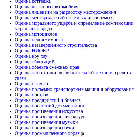
Оценка коттеджа
Оценка легкового автомобиля
Оценка лицензий на разработку месторождения
Оценка месторождений полезных ископаемых
Оценка морального ущерба и определение компенсации
морального вреда
Оценка мотоциклов
Оценка недвижимости
Оценка незавершенного строительства
Оценка НИОКР
Оценка ноу-хау
Оценка облигаций
Оценка объекта смежных прав
Оценка оргтехники, вычислительной техники, средств
связи
Оценка патента
Оценка подъемно-транспортных машин и оборудования
Оценка поездов
Оценка предприятий и бизнеса
Оценка проектной документации
Оценка произведения искусства
Оценка произведения литературы
Оценка произведения музыки
Оценка произведения науки
Оценка промышленного образца