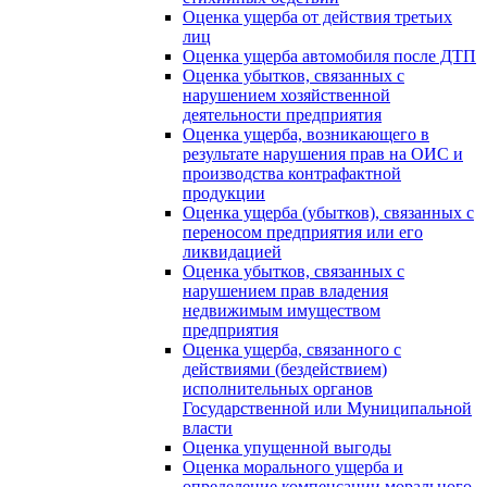
Оценка ущерба от действия третьих
лиц
Оценка ущерба автомобиля после ДТП
Оценка убытков, связанных с
нарушением хозяйственной
деятельности предприятия
Оценка ущерба, возникающего в
результате нарушения прав на ОИС и
производства контрафактной
продукции
Оценка ущерба (убытков), связанных с
переносом предприятия или его
ликвидацией
Оценка убытков, связанных с
нарушением прав владения
недвижимым имуществом
предприятия
Оценка ущерба, связанного с
действиями (бездействием)
исполнительных органов
Государственной или Муниципальной
власти
Оценка упущенной выгоды
Оценка морального ущерба и
определение компенсации морального