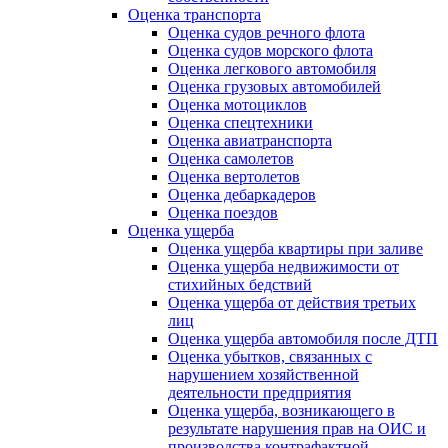
Оценка транспорта
Оценка судов речного флота
Оценка судов морского флота
Оценка легкового автомобиля
Оценка грузовых автомобилей
Оценка мотоциклов
Оценка спецтехники
Оценка авиатранспорта
Оценка самолетов
Оценка вертолетов
Оценка дебаркадеров
Оценка поездов
Оценка ущерба
Оценка ущерба квартиры при заливе
Оценка ущерба недвижимости от
стихийных бедствий
Оценка ущерба от действия третьих
лиц
Оценка ущерба автомобиля после ДТП
Оценка убытков, связанных с
нарушением хозяйственной
деятельности предприятия
Оценка ущерба, возникающего в
результате нарушения прав на ОИС и
производства контрафактной