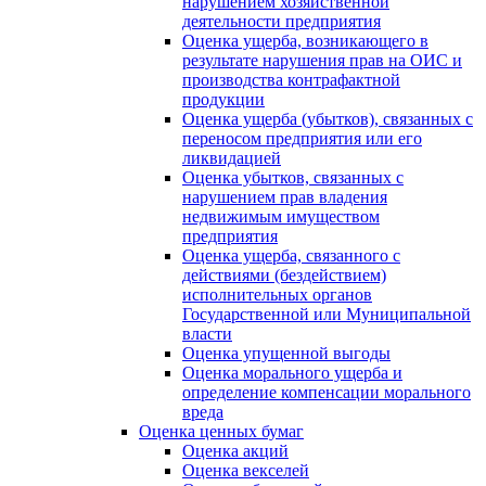
нарушением хозяйственной
деятельности предприятия
Оценка ущерба, возникающего в
результате нарушения прав на ОИС и
производства контрафактной
продукции
Оценка ущерба (убытков), связанных с
переносом предприятия или его
ликвидацией
Оценка убытков, связанных с
нарушением прав владения
недвижимым имуществом
предприятия
Оценка ущерба, связанного с
действиями (бездействием)
исполнительных органов
Государственной или Муниципальной
власти
Оценка упущенной выгоды
Оценка морального ущерба и
определение компенсации морального
вреда
Оценка ценных бумаг
Оценка акций
Оценка векселей