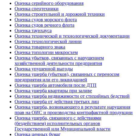
Оценка серийного оборудования
Оценка спецтехники
Оценка строительной и дорожной техники
Оценка судов морского флота
Оценка судов речного флота
Оценка таунхауса
Оценка технической и технологической документации
Оценка технологической линии
Оценка товарного знака
Оценка топологии микросхем
Оценка убытков, связанных с нарушением
хозяйственной деятельности предприятия
Оценка упущенной выгоды
Оценка ущерба (убытков), связанных с переносом
предприятия или его ликвидацией
Оценка ущерба автомобиля после ДТП
Оценка ущерба квартиры при заливе
Оценка ущерба недвижимости от стихийных бедствий
Оценка ущерба от действия третьих лиц
Оценка ущерба, возникающего в результате нарушения
прав на ОИС и производства контрафактной продукции
Оценка ущерба, связанного с действиями
(бездействием) исполнительных органов
Государственной или Муниципальной власти
Оценка ценных бумаг