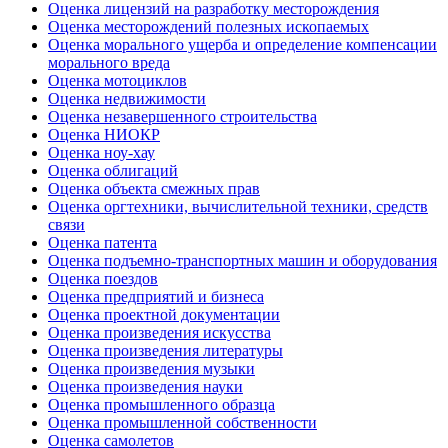
Оценка лицензий на разработку месторождения
Оценка месторождений полезных ископаемых
Оценка морального ущерба и определение компенсации
морального вреда
Оценка мотоциклов
Оценка недвижимости
Оценка незавершенного строительства
Оценка НИОКР
Оценка ноу-хау
Оценка облигаций
Оценка объекта смежных прав
Оценка оргтехники, вычислительной техники, средств
связи
Оценка патента
Оценка подъемно-транспортных машин и оборудования
Оценка поездов
Оценка предприятий и бизнеса
Оценка проектной документации
Оценка произведения искусства
Оценка произведения литературы
Оценка произведения музыки
Оценка произведения науки
Оценка промышленного образца
Оценка промышленной собственности
Оценка самолетов