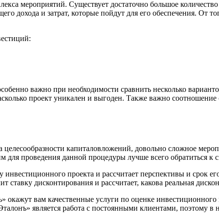
лекса мероприятий. Существует достаточно большое количество
о дохода и затрат, которые пойдут для его обеспечения. От тог
вестиций:
особенно важно при необходимости сравнить несколько вариант
асколько проект уникален и выгоден. Также важно соотношение 
 целесообразности капиталовложений, довольно сложное меропр
им для проведения данной процедуры лучше всего обратиться к 
инвестиционного проекта и рассчитает перспективы и срок его 
т ставку дисконтирования и рассчитает, какова реальная диско
 окажут вам качественные услуги по оценке инвестиционного 
Эталонъ» является работа с постоянными клиентами, поэтому в