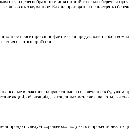
мываться о целесообразности инвестиций с целью сберечь и пре
реализовать задуманное. Как не прогадать и не потерять сбереж
е
тиционное проектирование фактически представляет собой комп
лечения из этого прибыли.
финансовые вложения, направленные на извлечение в будущем 
етение акций, облигаций, драгоценных металлов, валюты, готов
иной продукт, следует хорошенько подумать и провести анализ 