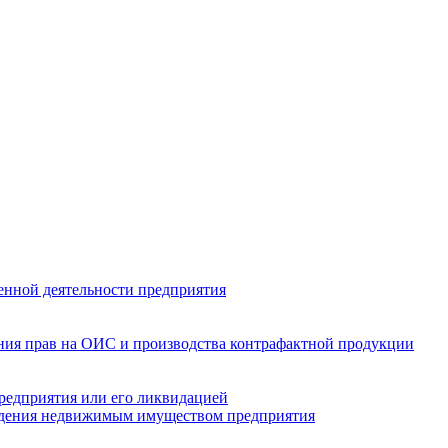
енной деятельности предприятия
ения прав на ОИС и производства контрафактной продукции
предприятия или его ликвидацией
ладения недвижимым имуществом предприятия