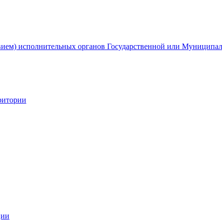
твием) исполнительных органов Государственной или Муниципа
ритории
ции