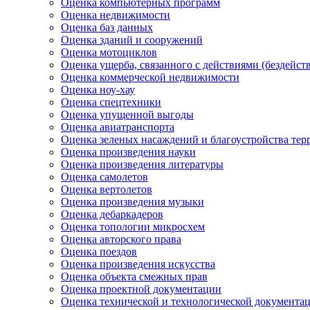
Оценка компьютерных программ
Оценка недвижимости
Оценка баз данных
Оценка зданий и сооружений
Оценка мотоциклов
Оценка ущерба, связанного с действиями (бездейс
Оценка коммерческой недвижимости
Оценка ноу-хау
Оценка спецтехники
Оценка упущенной выгоды
Оценка авиатранспорта
Оценка зеленых насаждений и благоустройства тер
Оценка произведения науки
Оценка произведения литературы
Оценка самолетов
Оценка вертолетов
Оценка произведения музыки
Оценка дебаркадеров
Оценка топологии микросхем
Оценка авторского права
Оценка поездов
Оценка произведения искусства
Оценка объекта смежных прав
Оценка проектной документации
Оценка технической и технологической документа