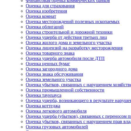
Финансовая оценка коммерческих банков
Оценка для страхования
Оценка изобретения
Оценка комнат
Оценка месторождений полезных ископаемых
Оценка облигаций
Оценка строительной и дорожной техники
Оценка ущерба от действия третьих лиц
Оценка жилого дома и земельного участка
Оценка лицензий на разработку месторождения
Оценка товарного знака
Оценка ущерба автомобиля после ДТП
Оценка ценных бумаг
Оценка загородного дома
Оценка знака обслуживания
Оценка земельного участка
Оценка убытков, связанных с нарушением хозяйств
Оценка промышленной собственности
Оценка таунхауса
Оценка ущерба, возникающего в результате наруш
Оценка коттеджа
Оценка легкового автомобиля
Оценка ущерба (убытков), связанных с переносом 
Оценка убытков, связанных с нарушением прав в
Оценка грузовых автомобилей