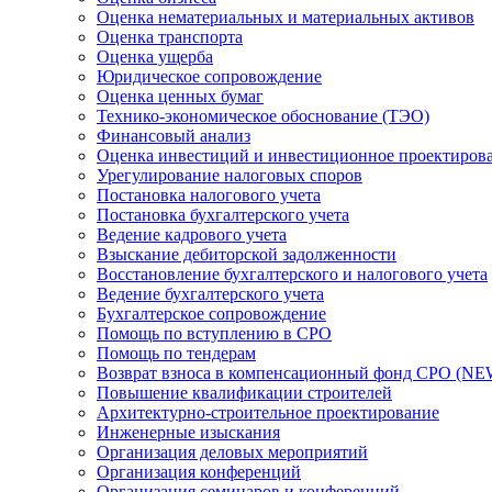
Оценка нематериальных и материальных активов
Оценка транспорта
Оценка ущерба
Юридическое сопровождение
Оценка ценных бумаг
Технико-экономическое обоснование (ТЭО)
Финансовый анализ
Оценка инвестиций и инвестиционное проектиров
Урегулирование налоговых споров
Постановка налогового учета
Постановка бухгалтерского учета
Ведение кадрового учета
Взыскание дебиторской задолженности
Восстановление бухгалтерского и налогового учета
Ведение бухгалтерского учета
Бухгалтерское сопровождение
Помощь по вступлению в СРО
Помощь по тендерам
Возврат взноса в компенсационный фонд СРО (NE
Повышение квалификации строителей
Архитектурно-строительное проектирование
Инженерные изыскания
Организация деловых мероприятий
Организация конференций
Организация семинаров и конференций