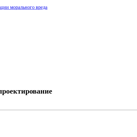
ации морального вреда
проектирование