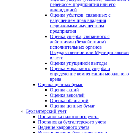
переносом предприятия или его
ликвидацией
Оценка убытков, связанных с
нарушением прав владения
недвижимым имуществом
предприятия
Оценка ущерба, связанного с
действиями (бездействием)
исполнительных органов
Государственной или Муниципальной
власти
Оценка упущенной выгоды
Оценка морального ущерба и
определение компенсации морального
вреда
Оценка ценных бумаг
Оценка акций
Оценка векселей
Оценка облигаций
Оценка ценных бумаг
Бухгалтерский учет
Постановка налогового учета
Постановка бухгалтерского учета
Ведение кадрового учета
Восстановление бухгалтерского и