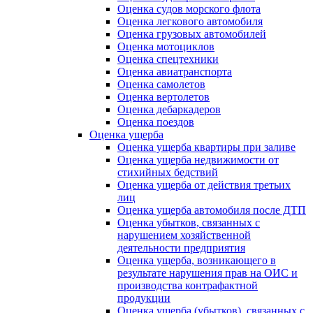
Оценка судов морского флота
Оценка легкового автомобиля
Оценка грузовых автомобилей
Оценка мотоциклов
Оценка спецтехники
Оценка авиатранспорта
Оценка самолетов
Оценка вертолетов
Оценка дебаркадеров
Оценка поездов
Оценка ущерба
Оценка ущерба квартиры при заливе
Оценка ущерба недвижимости от
стихийных бедствий
Оценка ущерба от действия третьих
лиц
Оценка ущерба автомобиля после ДТП
Оценка убытков, связанных с
нарушением хозяйственной
деятельности предприятия
Оценка ущерба, возникающего в
результате нарушения прав на ОИС и
производства контрафактной
продукции
Оценка ущерба (убытков), связанных с