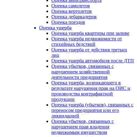
Оценка авиатранспорта
Оценка самолетов
Оценка вертолетов
Оценка дебаркадеров
Оценка поездов
Оценка ущерба
Оценка ущерба квартиры при заливе
Оценка ущерба недвижимости от
стихийных бедствий
Оценка ущерба от действия третьих
лиц
Оценка ущерба автомобиля после ДТП
Оценка убытков, связанных с
нарушением хозяйственной
деятельности предприятия
Оценка ущерба, возникающего в
результате нарушения прав на ОИС и
производства контрафактной
продукции
Оценка ущерба (убытков), связанных с
переносом предприятия или его
ликвидацией
Оценка убытков, связанных с
нарушением прав владения
недвижимым имуществом