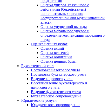
предприятия
Оценка ущерба, связанного с
действиями (бездействием)
исполнительных органов
Государственной или Муниципальной
власти
Оценка упущенной выгоды
Оценка морального ущерба и
определение компенсации морального
вреда
Оценка ценных бумаг
Оценка акций
Оценка векселей
Оценка облигаций
Оценка ценных бумаг
Бухгалтерский учет
Постановка налогового учета
Постановка бухгалтерского учета
Ведение кадрового учета
Восстановление бухгалтерского и
налогового учета
Ведение бухгалтерского учета
Бухгалтерское сопровождение
Юридические услуги
Юридическое сопровождение