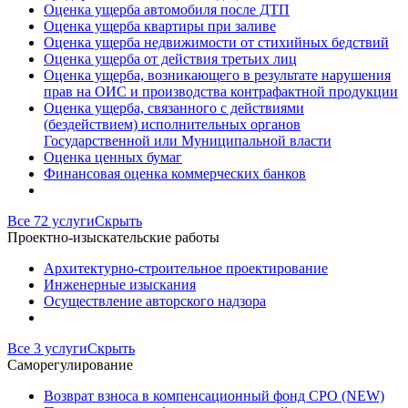
Оценка ущерба автомобиля после ДТП
Оценка ущерба квартиры при заливе
Оценка ущерба недвижимости от стихийных бедствий
Оценка ущерба от действия третьих лиц
Оценка ущерба, возникающего в результате нарушения
прав на ОИС и производства контрафактной продукции
Оценка ущерба, связанного с действиями
(бездействием) исполнительных органов
Государственной или Муниципальной власти
Оценка ценных бумаг
Финансовая оценка коммерческих банков
Все 72 услуги
Скрыть
Проектно-изыскательские работы
Архитектурно-строительное проектирование
Инженерные изыскания
Осуществление авторского надзора
Все 3 услуги
Скрыть
Саморегулирование
Возврат взноса в компенсационный фонд СРО (NEW)