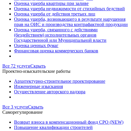
Оценка ущерба квартиры при заливе
Оценка ущерба недвижимости от стихийных бедствий
Оценка ущерба от действия третьих лиц
Оценка ущерба, возникающего в результате нарушения
прав на ОИС и производства контрафактной продукции
Оценка ущерба, связанного с действиями
(бездействием) исполнительных органов
Государственной или Муниципальной власти
Оценка ценных бумаг
Финансовая оценка коммерческих банков
Все 72 услуги
Скрыть
Проектно-изыскательские работы
Архитектурно-строительное проектирование
Инженерные изыскания
Осуществление авторского надзора
Все 3 услуги
Скрыть
Саморегулирование
Возврат взноса в компенсационный фонд СРО (NEW)
Повышение квалификации строителей