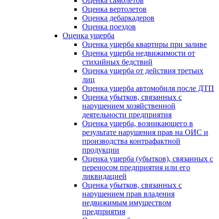
Оценка самолетов
Оценка вертолетов
Оценка дебаркадеров
Оценка поездов
Оценка ущерба
Оценка ущерба квартиры при заливе
Оценка ущерба недвижимости от
стихийных бедствий
Оценка ущерба от действия третьих
лиц
Оценка ущерба автомобиля после ДТП
Оценка убытков, связанных с
нарушением хозяйственной
деятельности предприятия
Оценка ущерба, возникающего в
результате нарушения прав на ОИС и
производства контрафактной
продукции
Оценка ущерба (убытков), связанных с
переносом предприятия или его
ликвидацией
Оценка убытков, связанных с
нарушением прав владения
недвижимым имуществом
предприятия