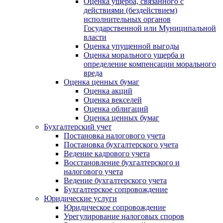
Оценка ущерба, связанного с
действиями (бездействием)
исполнительных органов
Государственной или Муниципальной
власти
Оценка упущенной выгоды
Оценка морального ущерба и
определение компенсации морального
вреда
Оценка ценных бумаг
Оценка акций
Оценка векселей
Оценка облигаций
Оценка ценных бумаг
Бухгалтерский учет
Постановка налогового учета
Постановка бухгалтерского учета
Ведение кадрового учета
Восстановление бухгалтерского и
налогового учета
Ведение бухгалтерского учета
Бухгалтерское сопровождение
Юридические услуги
Юридическое сопровождение
Урегулирование налоговых споров