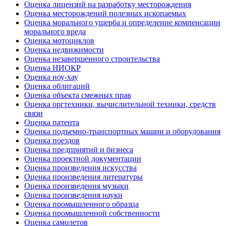
Оценка лицензий на разработку месторождения
Оценка месторождений полезных ископаемых
Оценка морального ущерба и определение компенсации
морального вреда
Оценка мотоциклов
Оценка недвижимости
Оценка незавершенного строительства
Оценка НИОКР
Оценка ноу-хау
Оценка облигаций
Оценка объекта смежных прав
Оценка оргтехники, вычислительной техники, средств
связи
Оценка патента
Оценка подъемно-транспортных машин и оборудования
Оценка поездов
Оценка предприятий и бизнеса
Оценка проектной документации
Оценка произведения искусства
Оценка произведения литературы
Оценка произведения музыки
Оценка произведения науки
Оценка промышленного образца
Оценка промышленной собственности
Оценка самолетов