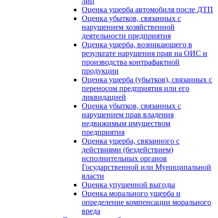
лиц
Оценка ущерба автомобиля после ДТП
Оценка убытков, связанных с
нарушением хозяйственной
деятельности предприятия
Оценка ущерба, возникающего в
результате нарушения прав на ОИС и
производства контрафактной
продукции
Оценка ущерба (убытков), связанных с
переносом предприятия или его
ликвидацией
Оценка убытков, связанных с
нарушением прав владения
недвижимым имуществом
предприятия
Оценка ущерба, связанного с
действиями (бездействием)
исполнительных органов
Государственной или Муниципальной
власти
Оценка упущенной выгоды
Оценка морального ущерба и
определение компенсации морального
вреда