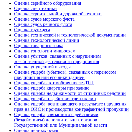
Оценка серийного оборудования
Оценка спецтехники
Оценка строительной и дорожной техники
Оценка судов морского флота
Оценка судов речного флота
Оценка таунхауса
Оценка технической и технологической документации
Оценка технологической линии
Оценка товарного знака
Оценка топологии микросхем
Оценка убытков, связанных с нарушением
хозяйственной деятельности предприятия
Оценка упущенной выгоды
Оценка ущерба (убытков), связанных с переносом
предприятия или его ликвидацией
Оценка ущерба автомобиля после ДТП
Оценка ущерба квартиры при заливе
Оценка ущерба недвижимости от стихийных бедствий
Оценка ущерба от действия третьих лиц
Оценка ущерба, возникающего в результате нарушения
прав на ОИС и производства контрафактной продукции
Оценка ущерба, связанного с действиями
(бездействием) исполнительных органов
Государственной или Муниципальной власти
Оценка ценных бумаг